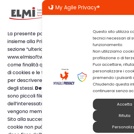
My Agile Privacy®
Questo sito utilizza c
La presente policy sui Cookies deve essere letta
tecnici necessari al 
insieme alla Privacy Policy consultabile nella
funzionamento.
sezione “ulteriori informazioni” presente sul sito
Non utilizziamo cooki
www.elmisoftware.com. Detta Cookies Policy ha
profilazione o di terz
come finalità quella di descrivere le varie tipologie
Puoi accettare, rifiut
personalizzare i coo
di cookies e le tecnologie usate su questo sito web
premendo i pulsanti 
per descrivere le modalità e le condizioni di utilizzo
Chiudendo questa in
degli stessi.
Definizione di “cookies”
I cookies
continuerai senza ac
sono piccoli file di testo inviati dal Sito al terminale
dell’interessato (solitamente al browser), i quali
Accetta
vengono memorizzati per essere poi ritrasmessi al
Rifiuta
Sito alla successiva visita del medesimo utente. Un
cookie non può richiamare nessun altro dato dal
Personaliz