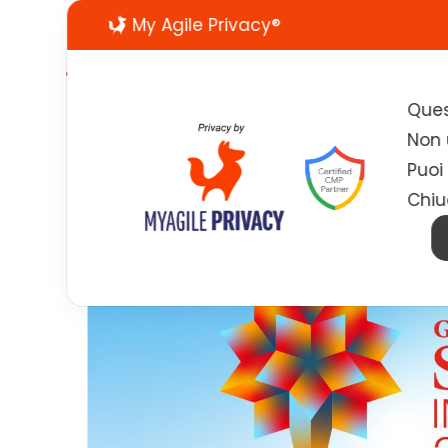
My Agile Privacy®
Ques
Non u
Puoi
Chiu