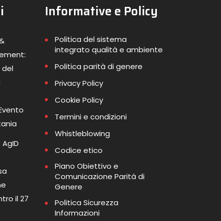
i
Informative e Policy
Politica del sistema
 &
integrato qualità e ambiente
gement:
Politica parità di genere
 del
a
Privacy Policy
Cookie Policy
 Evento
Termini e condizioni
tania
Whistleblowing
 AgID
Codice etico
Piano Obiettivo e
sa
Comunicazione Parità di
me
Genere
tro il 27
Politica Sicurezza
Informazioni