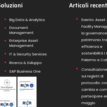
Soluzioni
Articoli recent
Big Data & Analytics
Evento: Asset
Facility Mana
Document
Management
la governance
patrimonio tr
Enterprise Asset
Management
efficienza e
sostenibilità |
IT & Security Services
Palermo e Ca
Ricerca & Sviluppo
Consultazione
SAP Business One
sui registri di
protocollo: co
cambia e co
partecipare en
maggio