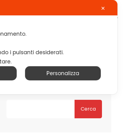
✕
Calendario
Contatti
Lavora con noi
zionamento.
ndo i pulsanti desiderati.
tare.
Personalizza
Cerca
Cerca