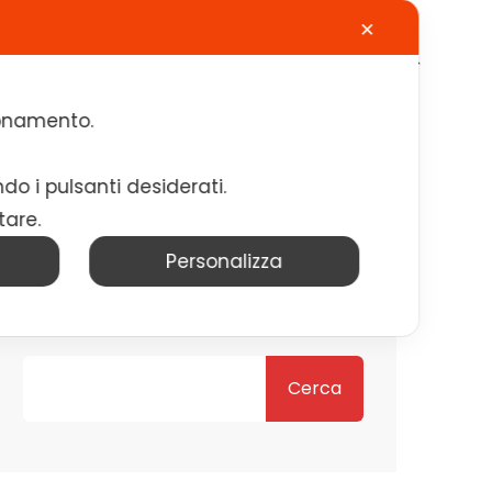
✕
Calendario
Contatti
Lavora con noi
zionamento.
ndo i pulsanti desiderati.
tare.
Personalizza
Cerca
Cerca