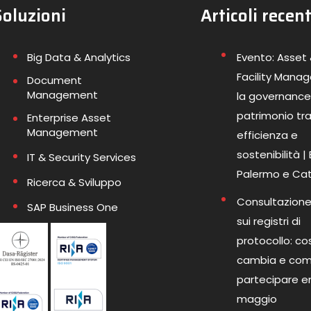
Soluzioni
Articoli recent
Big Data & Analytics
Evento: Asset
Facility Mana
Document
Management
la governance
patrimonio tr
Enterprise Asset
Management
efficienza e
sostenibilità |
IT & Security Services
Palermo e Ca
Ricerca & Sviluppo
Consultazione
SAP Business One
sui registri di
protocollo: co
cambia e co
partecipare en
maggio