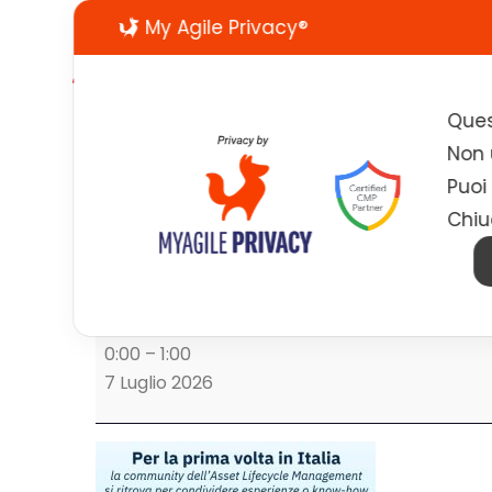
My Agile Privacy®
Ques
Non u
Puoi
Chiu
Maximo User Group
Maximo User Group
0:00
–
1:00
7 Luglio 2026