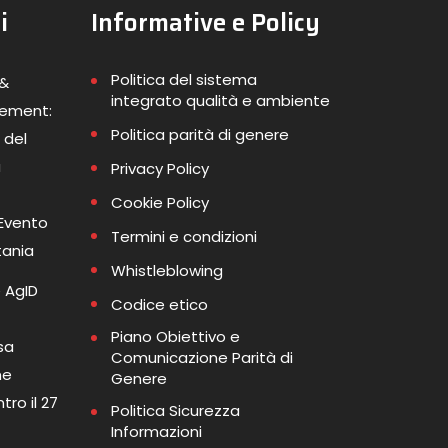
i
Informative e Policy
Politica del sistema
 &
integrato qualità e ambiente
gement:
Politica parità di genere
 del
a
Privacy Policy
Cookie Policy
 Evento
Termini e condizioni
tania
Whistleblowing
 AgID
Codice etico
Piano Obiettivo e
sa
Comunicazione Parità di
me
Genere
tro il 27
Politica Sicurezza
Informazioni