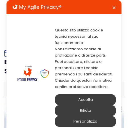
My Agile Privacy®
✕
Questo sito utilizza cookie
tecnici necessari al suo
funzionamento.
Non utilizziamo cookie di
Partecipazione Aziendale 111ª
profilazione o di terze parti.
Edizione Congresso Nazionale
Puoi accettare, rifiutare o
personalizzare i cookie
Società Italiana Di Fisica (SIF)
premendo i pulsanti desiderati.
Chiudendo questa informativa
Partecipazione aziendale 111ª edizione Congresso Naziona
continuerai senza accettare.
14:30
–
18:30
24 Settembre 2025
Accetta
Rifiuta
Personalizza