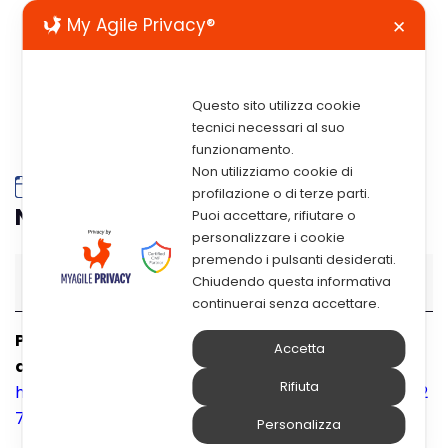
My Agile Privacy®
✕
Questo sito utilizza cookie
tecnici necessari al suo
funzionamento.
Non utilizziamo cookie di
Webinar: Gli Incentivi Automatici
profilazione o di terze parti.
Nella Finanziaria 2026
Puoi accettare, rifiutare o
personalizzare i cookie
premendo i pulsanti desiderati.
Webinar: Gli incentivi automatici nella finanziaria 2026
15:00
–
16:30
27 Gennaio 2026
Chiudendo questa informativa
continuerai senza accettare.
Per riservare il tuo posto al webinar, ecco il link
Accetta
alla pagina di registrazione:
Rifiuta
https://register.gotowebinar.com/register/5656592
7869013600
Personalizza