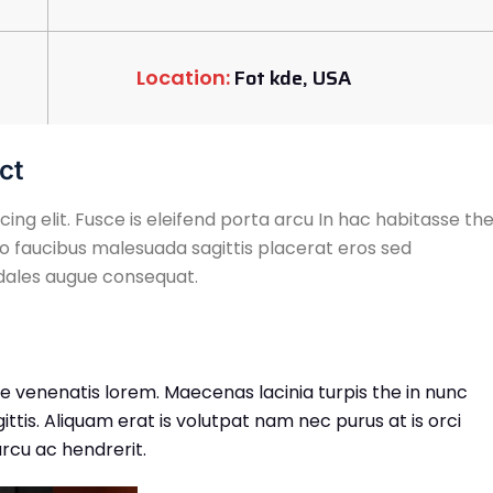
Fot kde, USA
Location:
ct
ing elit. Fusce is eleifend porta arcu In hac habitasse th
ro faucibus malesuada sagittis placerat eros sed
odales augue consequat.
tae venenatis lorem. Maecenas lacinia turpis the in nunc
ttis. Aliquam erat is volutpat nam nec purus at is orci
rcu ac hendrerit.