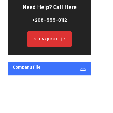
Need Help? Call Here
+208-555-0112
GET A QUOTE |
Company File