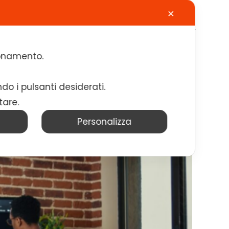
✕
Calendario
Contatti
Lavora con noi
zionamento.
ndo i pulsanti desiderati.
tare.
Personalizza