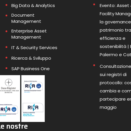
Big Data & Analytics
Evento: Asset
Facility Mana
Document
Management
la governance
patrimonio tr
Enterprise Asset
Management
efficienza e
sostenibilità |
IT & Security Services
Palermo e Ca
Ricerca & Sviluppo
Consultazione
SAP Business One
sui registri di
protocollo: co
cambia e co
partecipare en
maggio
Le nostre