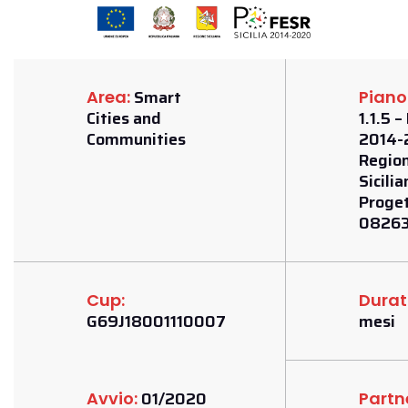
Smart
Area:
Piano
Cities and
1.1.5 
Communities
2014-
Regio
Sicilia
Proget
0826
Cup:
Durat
G69J18001110007
mesi
01/2020
Avvio:
Partn