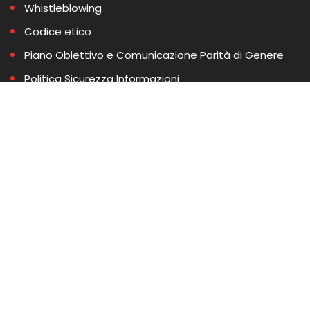
Whistleblowing
Codice etico
Piano Obiettivo e Comunicazione Parità di Genere
Politica Sicurezza Informazioni
Modello esercizio dei diritti in materia di protezione
dei dati personali
Informativa annuale decreto Bonetti
ELMI s.r.l. - Partita I.V.A. 03286320829 - Capitale
sociale: 1.000.000 € i.v.- PMI Innovativa - Copyright
©2025 ELMI s.r.l. Tutti i diritti riservati
Per richiedere cancellazione o esportazione dei
propri dati scrivere a privacy@elmisoftware.com