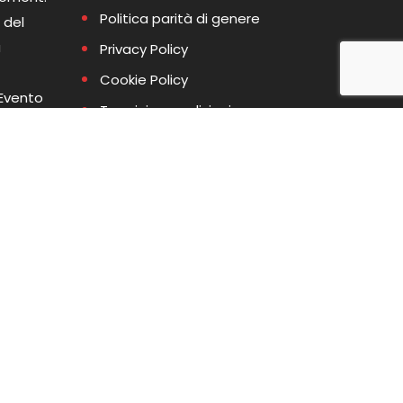
Politica parità di genere
 del
a
Privacy Policy
Cookie Policy
 Evento
Termini e condizioni
tania
Whistleblowing
 AgID
Codice etico
Piano Obiettivo e
sa
Comunicazione Parità di
me
Genere
tro il 27
Politica Sicurezza
Informazioni
Modello esercizio dei diritti in
materia di protezione dei
dati personali
Informativa annuale decreto
Bonetti