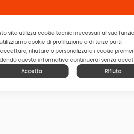
Home
Chi siamo
Soluzioni
News
to sito utilizza cookie tecnici necessari al suo fun
Smart Grid Power & ICT
tilizziamo cookie di profilazione o di terze parti.
e Documentale Digitale in Cloud C
 accettare, rifiutare o personalizzare i cookie preme
dendo questa informativa continuerai senza accet
Accetta
Rifiuta