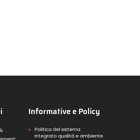
i
Informative e Policy
Politica del sistema
 &
integrato qualità e ambiente
gement: