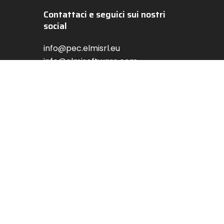
Contattaci e seguici sui nostri
social
info@pec.elmisrl.eu
info@elmisoftware.com
c