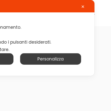
✕
Calendario
Contatti
Lavora con noi
zionamento.
omputing
ndo i pulsanti desiderati.
tare.
Personalizza