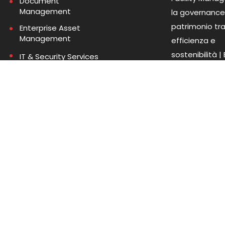
Document
Management
la governance
patrimonio tr
Enterprise Asset
Management
efficienza e
sostenibilità |
IT & Security Services
Palermo e Ca
Ricerca & Sviluppo
Consultazione
SAP Business One
sui registri di
protocollo: co
cambia e co
partecipare en
maggio
Le nostre
ertificazioni