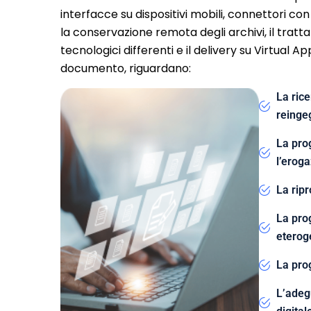
interfacce su dispositivi mobili, connettori co
la conservazione remota degli archivi, il tratta
tecnologici differenti e il delivery su Virtual Ap
documento, riguardano:
La rice
reinge
La prog
l’erog
La rip
La prog
eterog
La prog
L’adeg