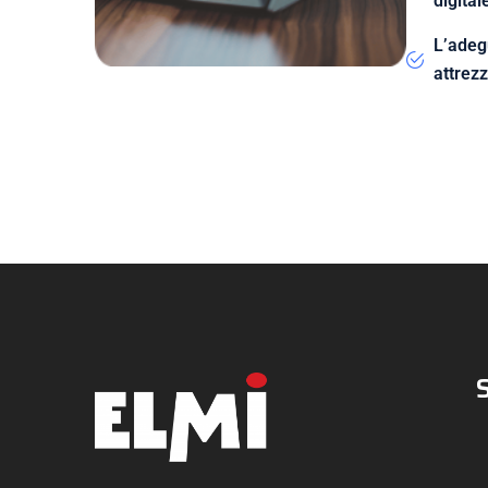
digital
L’adegu
attrez