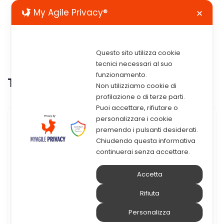
My Agile Privacy®
✕
Questo sito utilizza cookie
tecnici necessari al suo
funzionamento.
Tag:
avviso 1.1.2
Non utilizziamo cookie di
profilazione o di terze parti.
Puoi accettare, rifiutare o
personalizzare i cookie
27 Giugno 2017
premendo i pulsanti desiderati.
Chiudendo questa informativa
Pubblicato L’avviso PO FESR
continuerai senza accettare.
Sicilia 2014-2020
Accetta
E’ stato pubblicato con D.D.G. 1350/5 del
Rifiuta
23/06/2017 l’avviso pubblico per il Sostegno
Personalizza
per l’acquisto di servizi per l’innovazione