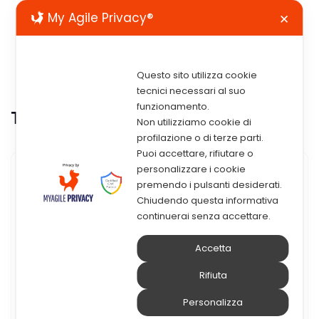
My Agile Privacy®
✕
Questo sito utilizza cookie
tecnici necessari al suo
funzionamento.
Tag:
Business Analytics
Non utilizziamo cookie di
profilazione o di terze parti.
Puoi accettare, rifiutare o
personalizzare i cookie
8 Febbraio 2018
premendo i pulsanti desiderati.
Chiudendo questa informativa
Termine Del Supporto Per IBM
continuerai senza accettare.
Cognos BI 10.2.x
Accetta
IBM Cognos BI 10.2.x – Terminato il supporto
Rifiuta
da parte di IBM IBM ha annunciato tramite
Personalizza
un comunicato sul suo sito ufficiale l’end of