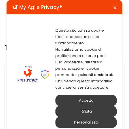
My Agile Privacy®
✕
Questo sito utilizza cookie
tecnici necessari al suo
funzionamento.
Tag:
cyber criminali
Non utilizziamo cookie di
profilazione o di terze parti.
Puoi accettare, rifiutare o
personalizzare i cookie
6 Aprile 2020
premendo i pulsanti desiderati.
Chiudendo questa informativa
Shodan: Il Motore Di Ricerca
continuerai senza accettare.
Preferito Dai Cyber Criminali.
Accetta
Perché Devi Conoscerlo
Rifiuta
Molti di voi lo conoscono, altri no, ma
Personalizza
Shodan è il principale motore di ricerca per