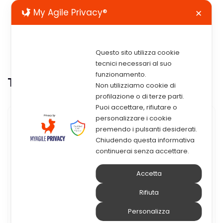
My Agile Privacy®
✕
Questo sito utilizza cookie
tecnici necessari al suo
funzionamento.
Tag:
digital transformation
Non utilizziamo cookie di
profilazione o di terze parti.
Puoi accettare, rifiutare o
personalizzare i cookie
23 Novembre 2021
premendo i pulsanti desiderati.
Chiudendo questa informativa
La Nuova Conservazione
continuerai senza accettare.
Digitale È Alle Porte. Tu Sei
Accetta
Pronto ?
Rifiuta
Prorogato al 1° Gennaio 2022 l’obbligo di
Personalizza
attuazione delle Linee Guida su Formazione,