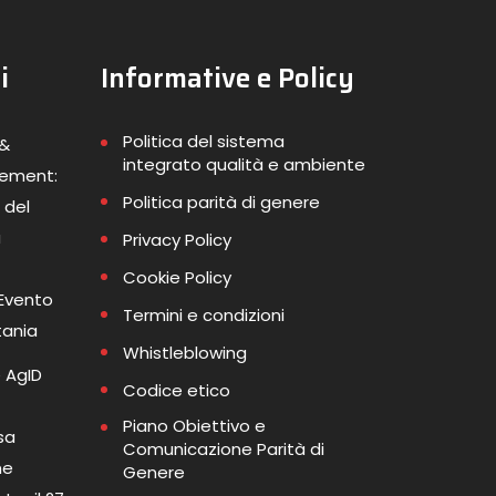
i
Informative e Policy
Politica del sistema
 &
integrato qualità e ambiente
gement:
Politica parità di genere
 del
a
Privacy Policy
Cookie Policy
 Evento
Termini e condizioni
tania
Whistleblowing
 AgID
Codice etico
Piano Obiettivo e
sa
Comunicazione Parità di
me
Genere