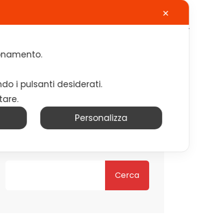
✕
Calendario
Contatti
Lavora con noi
zionamento.
ndo i pulsanti desiderati.
tare.
Personalizza
Cerca
Cerca