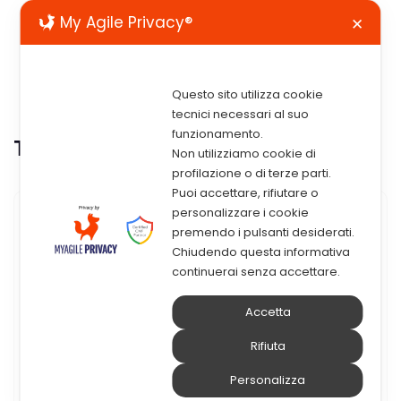
My Agile Privacy®
✕
Questo sito utilizza cookie
tecnici necessari al suo
funzionamento.
Tag:
endipoint
Non utilizziamo cookie di
profilazione o di terze parti.
Puoi accettare, rifiutare o
personalizzare i cookie
15 Giugno 2020
premendo i pulsanti desiderati.
Chiudendo questa informativa
Webinar – ManageEngine:
continuerai senza accettare.
Soluzioni Per La Gestione
Accetta
Unificata Degli Endpoint
Rifiuta
ManageEngine: soluzioni per la gestione
Personalizza
unificata degli endpoint Negli ultimi anni le