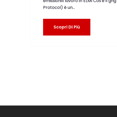
emissioniIl lavoro in ELMI Cos'è il 
Protocol) è un…
Scopri Di Più