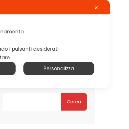
✕
Calendario
Contatti
Lavora con noi
zionamento.
ndo i pulsanti desiderati.
tare.
Personalizza
Cerca
Cerca