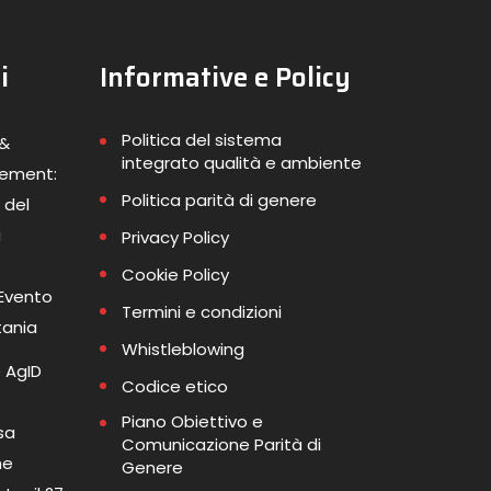
i
Informative e Policy
Politica del sistema
 &
integrato qualità e ambiente
gement:
Politica parità di genere
 del
a
Privacy Policy
Cookie Policy
 Evento
Termini e condizioni
tania
Whistleblowing
 AgID
Codice etico
Piano Obiettivo e
sa
Comunicazione Parità di
me
Genere