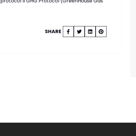
ghg protocol Il GHG Protocol (GreenHouse Gas
SHARE