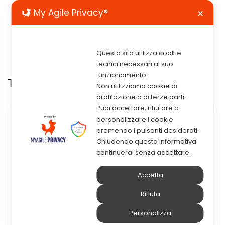
My Agile Privacy®
✕
Questo sito utilizza cookie
tecnici necessari al suo
funzionamento.
Tag:
gestione attività
Non utilizziamo cookie di
profilazione o di terze parti.
Puoi accettare, rifiutare o
personalizzare i cookie
14 Ottobre 2020
premendo i pulsanti desiderati.
Chiudendo questa informativa
Come Semplificare E
continuerai senza accettare.
Velocizzare I Processi
Accetta
Aziendali Con SAP Business
Rifiuta
One
Personalizza
Un’unica soluzione per velocizzare e