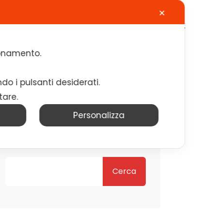
✕
Calendario
Contatti
Lavora con noi
zionamento.
ndo i pulsanti desiderati.
tare.
Personalizza
Cerca
Cerca