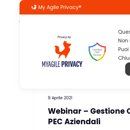
My Agile Privacy®
Ques
Non u
Puoi
Chiu
Tag:
gestione posta aziend
9 Aprile 2021
Webinar – Gestione O
PEC Aziendali