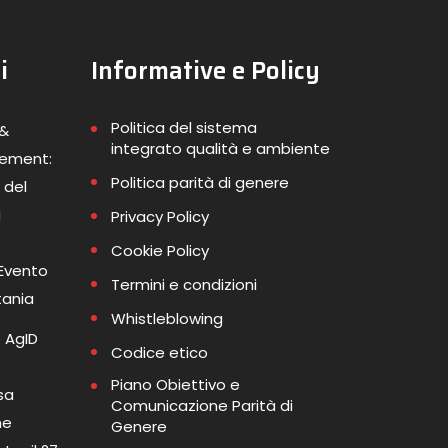
i
Informative e Policy
Politica del sistema
 &
integrato qualità e ambiente
gement:
Politica parità di genere
 del
a
Privacy Policy
Cookie Policy
 Evento
Termini e condizioni
tania
Whistleblowing
 AgID
Codice etico
Piano Obiettivo e
sa
Comunicazione Parità di
me
Genere