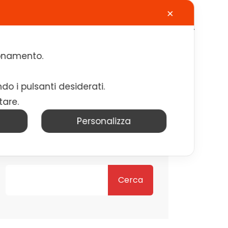
✕
Calendario
Contatti
Lavora con noi
zionamento.
ndo i pulsanti desiderati.
tare.
Personalizza
Cerca
Cerca