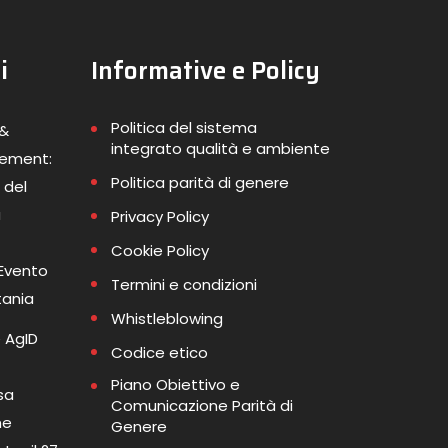
i
Informative e Policy
Politica del sistema
 &
integrato qualità e ambiente
gement:
Politica parità di genere
 del
a
Privacy Policy
Cookie Policy
 Evento
Termini e condizioni
tania
Whistleblowing
 AgID
Codice etico
Piano Obiettivo e
sa
Comunicazione Parità di
me
Genere