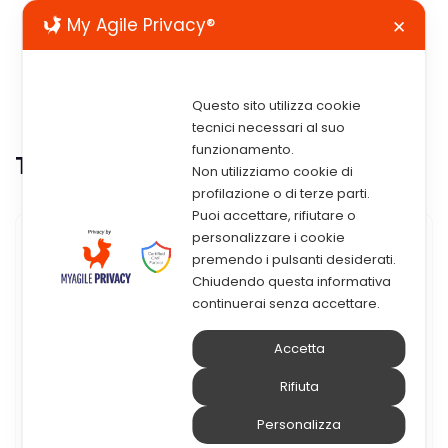
My Agile Privacy®
✕
Questo sito utilizza cookie
tecnici necessari al suo
funzionamento.
Tag:
imprenditori
Non utilizziamo cookie di
profilazione o di terze parti.
Puoi accettare, rifiutare o
personalizzare i cookie
16 Giugno 2017
premendo i pulsanti desiderati.
Chiudendo questa informativa
Sosteniamo Il Nostro Futuro
continuerai senza accettare.
Il Presidente di ASSINTEL Palermo, Rosario
Accetta
Minasola e il Presidente del Gruppo Giovani
Rifiuta
Imprenditori, Giovanni Imburgia, hanno il
piacere di invitarti all’incontro che si terrà
Personalizza