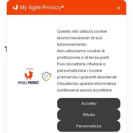
My Agile Privacy®
✕
Questo sito utilizza cookie
tecnici necessari al suo
funzionamento.
Tag:
integrazione dei processi
Non utilizziamo cookie di
profilazione o di terze parti.
Puoi accettare, rifiutare o
personalizzare i cookie
7 Dicembre 2021
premendo i pulsanti desiderati.
Chiudendo questa informativa
Posta Elettronica Aziendale:
continuerai senza accettare.
Gli Strumenti Di DPM
Accetta
La famiglia dei moduli applicativi della suite
Rifiuta
di gestione documentale e di processi DPM
Personalizza
si arricchisce di un nuovo componente