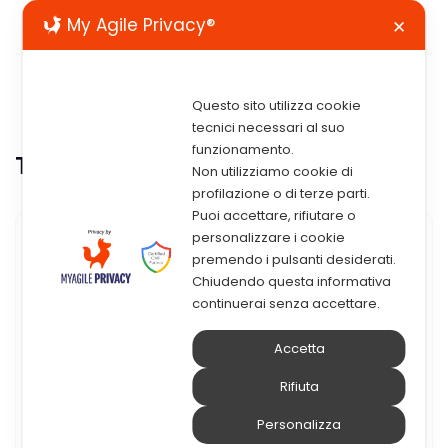
My Agile Privacy®
✕
Questo sito utilizza cookie
tecnici necessari al suo
funzionamento.
Tag:
manutenzione
Non utilizziamo cookie di
profilazione o di terze parti.
Puoi accettare, rifiutare o
personalizzare i cookie
9 Luglio 2024
premendo i pulsanti desiderati.
Chiudendo questa informativa
IBM Maximo Application Suite
continuerai senza accettare.
9: Novità E Funzionalità
Accetta
Aggiuntive
Rifiuta
IBM Maximo Application Suite 9 è finalmente
Personalizza
arrivata, portando con sé un’ondata di