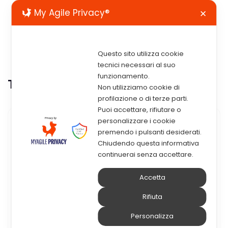
My Agile Privacy®
✕
Questo sito utilizza cookie
tecnici necessari al suo
funzionamento.
Tag:
nutanix
Non utilizziamo cookie di
profilazione o di terze parti.
Puoi accettare, rifiutare o
personalizzare i cookie
22 Maggio 2019
premendo i pulsanti desiderati.
Chiudendo questa informativa
Approfondiamo Insieme Il
continuerai senza accettare.
Tema Dell’iperconvergenza
Accetta
ELMI è lieta di invitarvi all’evento, che si
Rifiuta
terrà il 29 maggio ore 15:30, che ha come
Personalizza
protagonista il tema dell’