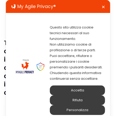
My Agile Privacy®
✕
Questo sito utilizza cookie
tecnici necessari al suo
funzionamento.
Tag:
progettoI know; start up;
Non utilizziamo cookie di
open innovation; pmi; open
profilazione o di terze parti.
Puoi accettare, rifiutare o
innovation service lab;
personalizzare i cookie
acceleratore start up;
premendo i pulsanti desiderati.
Chiudendo questa informativa
acceleratore d’imprese;
continuerai senza accettare.
incubatori d’impresa; incubatori
Accetta
aziende
Rifiuta
Personalizza