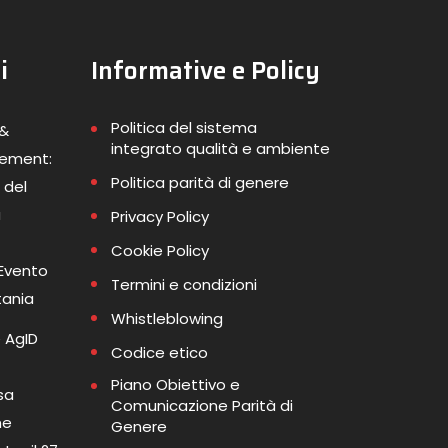
i
Informative e Policy
Politica del sistema
 &
integrato qualità e ambiente
gement:
Politica parità di genere
 del
a
Privacy Policy
Cookie Policy
 Evento
Termini e condizioni
tania
Whistleblowing
 AgID
Codice etico
Piano Obiettivo e
sa
Comunicazione Parità di
me
Genere