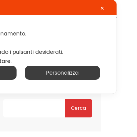
✕
Calendario
Contatti
Lavora con noi
zionamento.
ndo i pulsanti desiderati.
tare.
Personalizza
Cerca
Cerca