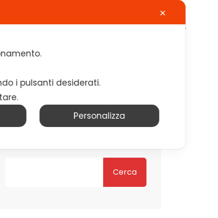
✕
Calendario
Contatti
Lavora con noi
zionamento.
ndo i pulsanti desiderati.
tare.
Personalizza
Cerca
Cerca