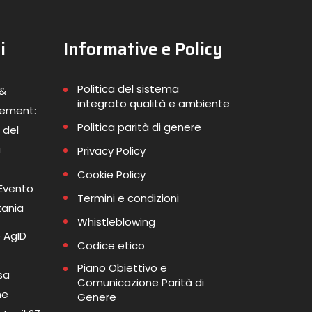
i
Informative e Policy
Politica del sistema
 &
integrato qualità e ambiente
gement:
Politica parità di genere
 del
a
Privacy Policy
Cookie Policy
 Evento
Termini e condizioni
tania
Whistleblowing
 AgID
Codice etico
Piano Obiettivo e
sa
Comunicazione Parità di
me
Genere