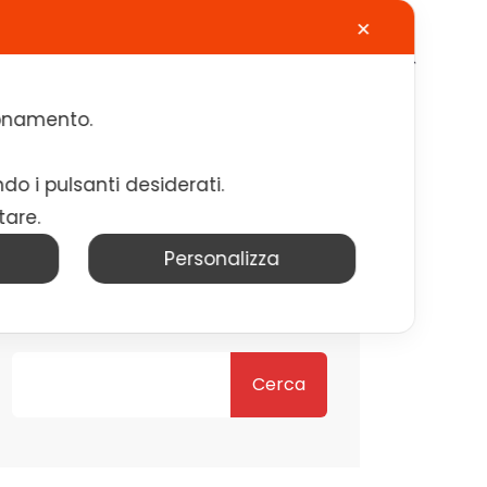
✕
Calendario
Contatti
Lavora con noi
zionamento.
ndo i pulsanti desiderati.
tare.
Personalizza
Cerca
Cerca