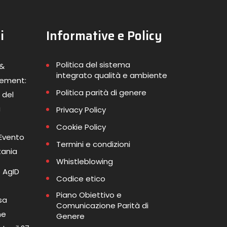
i
Informative e Policy
Politica del sistema
 &
integrato qualità e ambiente
gement:
Politica parità di genere
 del
a
Privacy Policy
Cookie Policy
 Evento
Termini e condizioni
tania
Whistleblowing
 AgID
Codice etico
Piano Obiettivo e
sa
Comunicazione Parità di
me
Genere