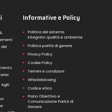
i
Informative e Policy
Politica del sistema
 &
integrato qualità e ambiente
gement:
Politica parità di genere
 del
a
Privacy Policy
Cookie Policy
 Evento
Termini e condizioni
tania
Whistleblowing
 AgID
Codice etico
Piano Obiettivo e
sa
Comunicazione Parità di
me
Genere