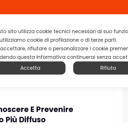
Home
Chi siamo
Soluzioni
News
to sito utilizza cookie tecnici necessari al suo fun
tilizziamo cookie di profilazione o di terze parti.
 accettare, rifiutare o personalizzare i cookie preme
dendo questa informativa continuerai senza accet
Accetta
Rifiuta
noscere E Prevenire
 Più Diffuso