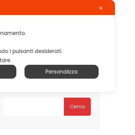
✕
Calendario
Contatti
Lavora con noi
zionamento.
ndo i pulsanti desiderati.
tare.
Personalizza
Cerca
Cerca