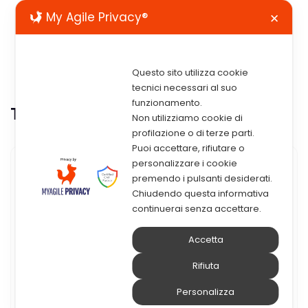
My Agile Privacy®
✕
Questo sito utilizza cookie
tecnici necessari al suo
funzionamento.
Tag:
Spectrum
Non utilizziamo cookie di
profilazione o di terze parti.
Puoi accettare, rifiutare o
personalizzare i cookie
29 Novembre 2017
premendo i pulsanti desiderati.
Chiudendo questa informativa
IBM Spectrum Protect Per
continuerai senza accettare.
Ambienti Virtuali
Accetta
IBM Spectrum è la risposta alle sempre più
Rifiuta
crescente diffusione delle piattaforme di
Personalizza
virtualizzazione su ambienti VMWare e