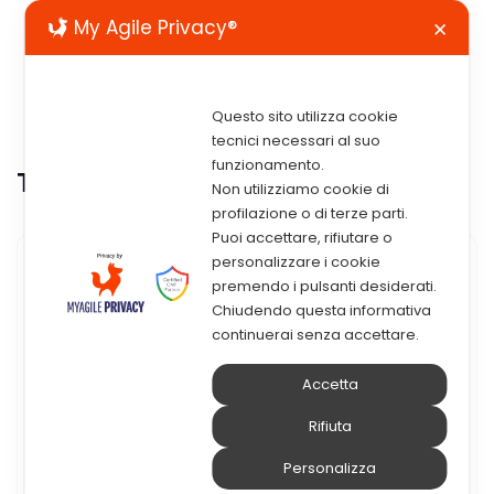
My Agile Privacy®
✕
Questo sito utilizza cookie
tecnici necessari al suo
funzionamento.
Tag:
tracciabilità alimentare
Non utilizziamo cookie di
profilazione o di terze parti.
Puoi accettare, rifiutare o
personalizzare i cookie
5 Marzo 2021
premendo i pulsanti desiderati.
Chiudendo questa informativa
La Tracciabilità Nel Settore
continuerai senza accettare.
Alimentare
Accetta
Su iniziativa di Assintel, in collaborazione con
Rifiuta
gli Osservatori Blockchain & Distributed
Personalizza
Ledger e Smart Agrifood del Politecnico di