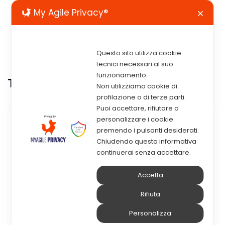
My Agile Privacy®
✕
Questo sito utilizza cookie
tecnici necessari al suo
funzionamento.
Tag:
veeam backup
Non utilizziamo cookie di
profilazione o di terze parti.
Puoi accettare, rifiutare o
personalizzare i cookie
24 Ottobre 2017
premendo i pulsanti desiderati.
Chiudendo questa informativa
Bad Rabbit: Continua
continuerai senza accettare.
L’escalation Di Attacchi
Accetta
Ransomware
Rifiuta
Bad Rabbit – un nuovo capitolo della saga
Personalizza
ransomware Il 24 Ottobre, numerose