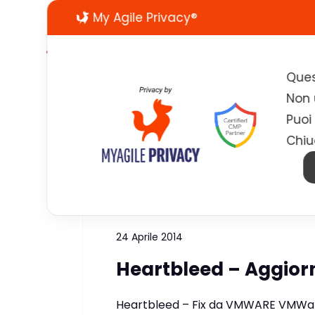
My Agile Privacy®
Ques
Non u
Puoi
Chiu
Tag:
VMWare
24 Aprile 2014
Heartbleed – Aggio
Heartbleed – Fix da VMWARE VMWare h