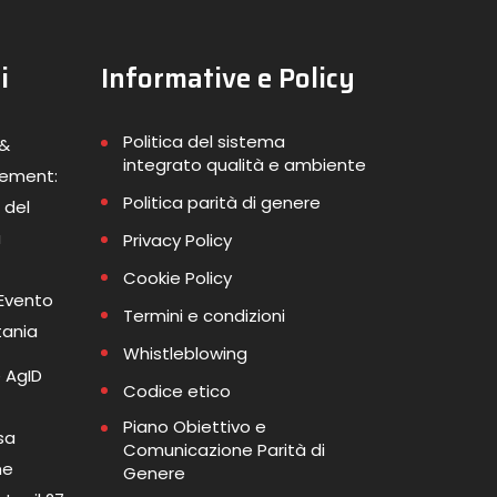
i
Informative e Policy
Politica del sistema
 &
integrato qualità e ambiente
gement:
Politica parità di genere
 del
a
Privacy Policy
Cookie Policy
 Evento
Termini e condizioni
tania
Whistleblowing
 AgID
Codice etico
Piano Obiettivo e
sa
Comunicazione Parità di
me
Genere