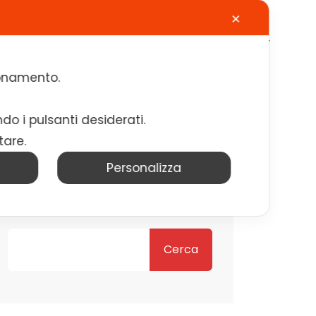
✕
Calendario
Contatti
Lavora con noi
zionamento.
ndo i pulsanti desiderati.
tare.
Personalizza
Cerca
Cerca