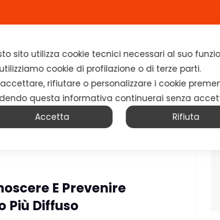
Home
Chi siamo
Soluzioni
News
to sito utilizza cookie tecnici necessari al suo fun
tilizziamo cookie di profilazione o di terze parti.
 accettare, rifiutare o personalizzare i cookie preme
dendo questa informativa continuerai senza accet
Accetta
Rifiuta
noscere E Prevenire
 Più Diffuso