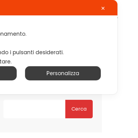
✕
Calendario
Contatti
Lavora con noi
zionamento.
ndo i pulsanti desiderati.
tare.
Personalizza
Cerca
Cerca