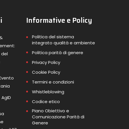
i
Informative e Policy
Politica del sistema
 &
integrato qualità e ambiente
gement:
Politica parità di genere
 del
a
Privacy Policy
Cookie Policy
 Evento
Termini e condizioni
tania
Whistleblowing
 AgID
Codice etico
Piano Obiettivo e
sa
Comunicazione Parità di
me
Genere