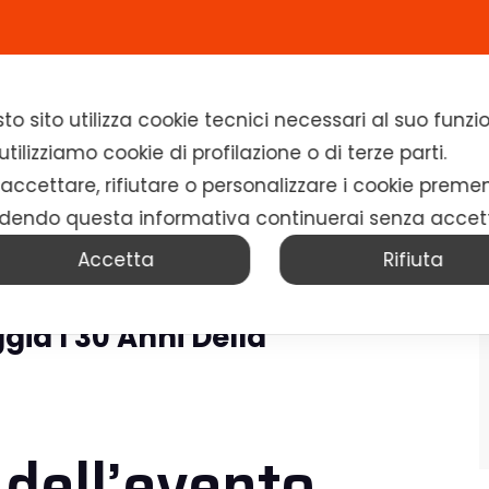
Home
Chi siamo
Soluzioni
News
to sito utilizza cookie tecnici necessari al suo fun
tilizziamo cookie di profilazione o di terze parti.
 accettare, rifiutare o personalizzare i cookie preme
dendo questa informativa continuerai senza accet
Accetta
Rifiuta
gia I 30 Anni Della
dell’evento