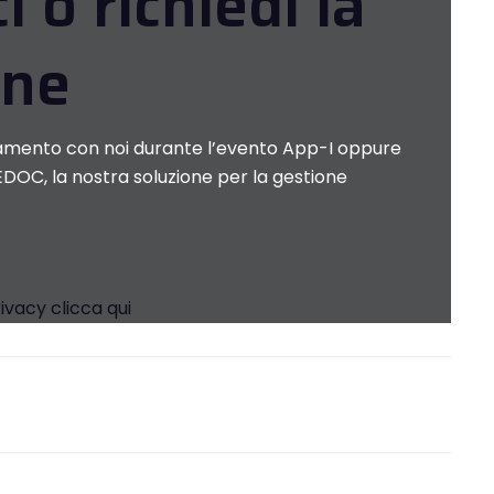
i o richiedi la
one
tamento con noi durante l’evento App-I oppure
 EDOC, la nostra soluzione per la gestione
rivacy
clicca qui