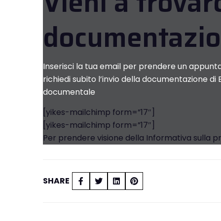
Vieni a trovarc
documentazi
Inserisci la tua email per prendere un appun
richiedi subito l’invio della documentazione di
documentale
[yikes-mailchimp form=”17″]
[yikes-mailchimp form=”17″]
Per prendere visione della Informativa sulla p
SHARE