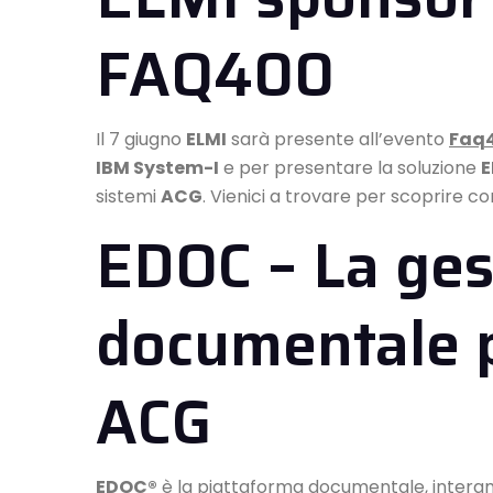
FAQ400
Il 7 giugno
ELMI
sarà presente all’evento
Faq
IBM System-I
e per presentare la soluzione
sistemi
ACG
. Vienici a trovare per scoprire c
EDOC – La ges
documentale p
ACG
EDOC®
è la piattaforma documentale, interamen