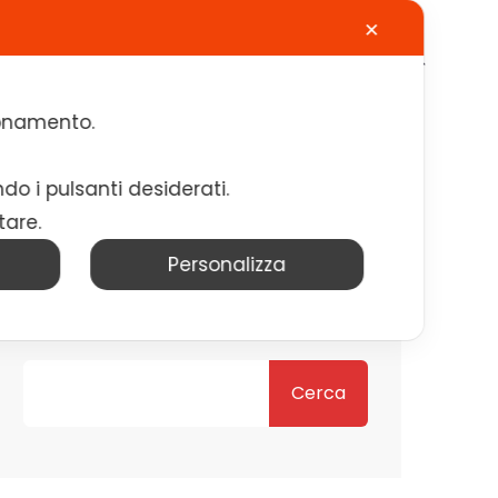
✕
Calendario
Contatti
Lavora con noi
zionamento.
ndo i pulsanti desiderati.
tare.
Personalizza
Cerca
Cerca