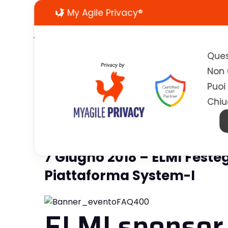
My Agile Privacy®
Ques
Non u
Puoi
Chiu
7 Giugno 2018 – ELMI Festeg
Piattaforma System-I
ELMI sponsor 