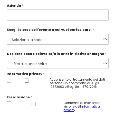
Azienda
*
Scegli la sede dell'evento a cui vuoi partecipare:
*
Desidero essere coinvolto/a in altre iniziative analoghe
*
d
Informativa privacy
*
i
*
Acconsento al trattamento dei dati
t
personali in conformità al D.Lgs
e
196/2003 e Reg. Ue n.679/2016
l
e
f
Presa visione
*
o
Confermo di aver preso
n
visione dell'
informativa
o
privacy