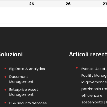
25
26
2
Soluzioni
Articoli recent
Big Data & Analytics
Evento: Asset
Facility Mana
Document
Management
la governance
patrimonio tr
Enterprise Asset
Management
efficienza e
sostenibilità |
IT & Security Services