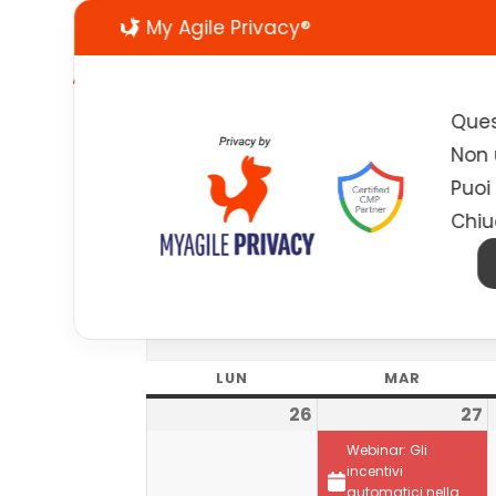
My Agile Privacy®
Ques
Non u
Puoi
Chiu
LUN
MAR
26
27
Webinar: Gli
incentivi
automatici nella