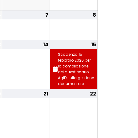
6
7
8
3
14
15
Scadenza 15
febbraio 2026 per
la compilazione
del questionario
AgID sulla gestione
documentale
0
21
22