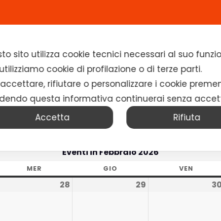
Home
Chi siamo
Soluzioni
News
to sito utilizza cookie tecnici necessari al suo fun
Aprile 2026
Con il Security Competence Center di ELMI, operativ
tilizziamo cookie di profilazione o di terze parti.
basato su tecnologie avanzate e competenze specia
 accettare, rifiutare o personalizzare i cookie preme
costante,
risposta tempestiva agli incidenti e un ap
dendo questa informativa continuerai senza accet
security.
Accetta
Rifiuta
Scopri di più
Eventi in Febbraio 2026
MER
GIO
VEN
28
29
3