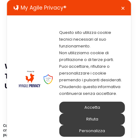
My Agile Privacy®
✕
Questo sito utilizza cookie
tecnici necessari al suo
funzionamento.
Non utilizziamo cookie di
profilazione o di terze parti.
Webinar – Bilancio Facile: Come
Puoi accettare, rifiutare o
personalizzare i cookie
Trasformare Un Adempimento In
premendo i pulsanti desiderati.
Un’opportunità
Chiudendo questa informativa
continuerai senza accettare.
Accetta
Rifiuta
Come trasformare un adempimento in un’occasione per analizzare i dati
cruciali per la tua azienda e/o il tuo gruppo e scoprire i trend nel tempo o
Personalizza
punti di forza /debolezza confrontando tali dati con quelli dei tuoi