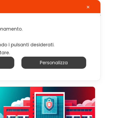
✕
Calendario
Contatti
Lavora con noi
zionamento.
ndo i pulsanti desiderati.
tare.
Personalizza
VEDI TUTTI |