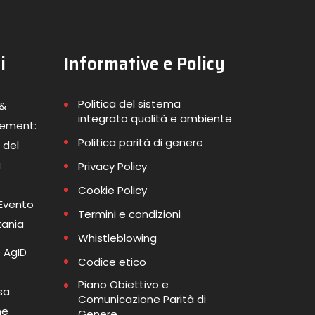
i
Informative e Policy
Politica del sistema
 &
integrato qualità e ambiente
gement:
Politica parità di genere
 del
a
Privacy Policy
Cookie Policy
 Evento
Termini e condizioni
tania
Whistleblowing
 AgID
Codice etico
Piano Obiettivo e
sa
Comunicazione Parità di
me
Genere