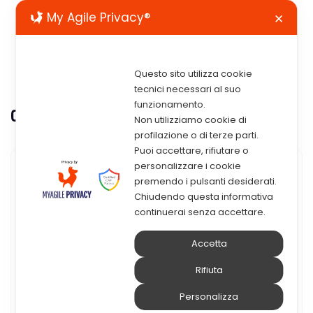
My Agile Privacy®
✕
Questo sito utilizza cookie
tecnici necessari al suo
funzionamento.
Categoria:
Eventi
Non utilizziamo cookie di
profilazione o di terze parti.
Puoi accettare, rifiutare o
personalizzare i cookie
18 Giugno 2018
premendo i pulsanti desiderati.
Chiudendo questa informativa
EVENTO 3 Luglio 2018 – Lenovo
continuerai senza accettare.
Think Agile: Soluzioni Agili E
Accetta
Sicure Per Efficientare Il Tuo
Rifiuta
Datacenter
Personalizza
LENOVO THINK AGILE: SOLUZIONI AGILI E