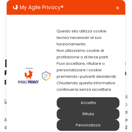
My Agile Privacy®
✕
Questo sito utilizza cookie
tecnici necessari al suo
funzionamento.
Non utilizziamo cookie di
profilazione o di terze parti.
[Evento] – Privacy: Come Cambia La
Puoi accettare, rifiutare o
personalizzare i cookie
Regolamentazione Della Materia Con
premendo i pulsanti desiderati.
Il Nuovo GDPR
Chiudendo questa informativa
continuerai senza accettare.
Elmi Srl
ha il piacere di
Accetta
inviarti all’evento
“
Privacy: come cambia
Rifiuta
la regolamentazione della materia con il nuovo
Personalizza
GDPR
” organizzato per le
ore 17:30
giorno
22