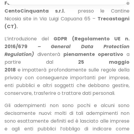
Febbraio 2018
in collaborazione con
IBM
e
CentoCinquanta s.r.l.
presso le
Cantine
Nicosia
site in Via Luigi Capuana 65 –
Trecastagni
(CT).
L’introduzione del
GDPR (
Regolamento UE n.
2016/679 –
General Data Protection
Regulation)
diventerà
pienamente operativo
a
partire dal
25 maggio
2018
e
impatterà profondamente sulle regole della
privacy con conseguenze importanti per imprese,
enti pubblici e altri soggetti che debbano gestire,
conservare, trasferire o trattare dati personali.
Gli adempimenti non sono pochi e alcuni sono
decisamente nuovi: molti di tali adempimenti non
sono esattamente definiti ed è lasciato alle imprese
e agli enti pubblici l’obbligo di indicare come