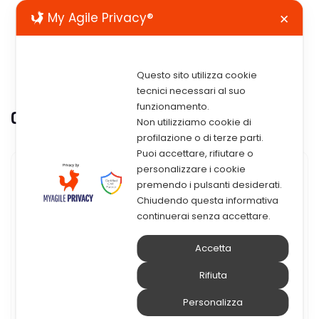
My Agile Privacy®
✕
Questo sito utilizza cookie
tecnici necessari al suo
funzionamento.
Categoria:
Gestione documentale
Non utilizziamo cookie di
profilazione o di terze parti.
Puoi accettare, rifiutare o
personalizzare i cookie
23 Novembre 2021
premendo i pulsanti desiderati.
Chiudendo questa informativa
La Nuova Conservazione
continuerai senza accettare.
Digitale È Alle Porte. Tu Sei
Accetta
Pronto ?
Rifiuta
Prorogato al 1° Gennaio 2022 l’obbligo di
Personalizza
attuazione delle Linee Guida su Formazione,