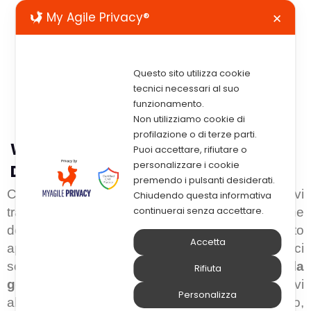
My Agile Privacy®
✕
Questo sito utilizza cookie
tecnici necessari al suo
funzionamento.
Non utilizziamo cookie di
profilazione o di terze parti.
Webinar – La Gestione Digitale Dei
Puoi accettare, rifiutare o
personalizzare i cookie
Documenti HR
premendo i pulsanti desiderati.
Come automatizzare i processi amministrativi
Chiudendo questa informativa
continuerai senza accettare.
tradizionali e velocizzare le attività di gestione
documentale in azienda? Durante questo
Accetta
appuntamento, insieme a esperti del settore ci
soffermeremo sulle
opportunità offerte dalla
Rifiuta
gestione digitale dei documenti
relativi
Personalizza
all’Ufficio Risorse Umane in termini di tempo,