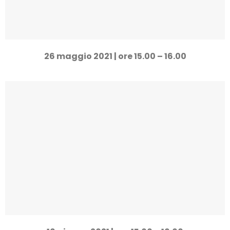
26 maggio 2021 | ore 15.00 – 16.00
16/06/2021
La gestione digitale dei documenti HR
Richiedi la registrazione