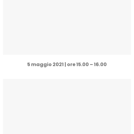
Firme elettroniche avanzate e contratti a distanza
Richiedi la registrazione
5 maggio 2021 | ore 15.00 – 16.00
26/05/2021
La gestione dei processi aziendali
Richiedi la registrazione