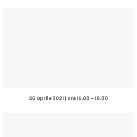
26/04/2021
Gestione organizzata delle e-mail e PEC aziendali
Richiedi la registrazione
26 aprile 2021 | ore 15.00 – 16.00
05/05/2021