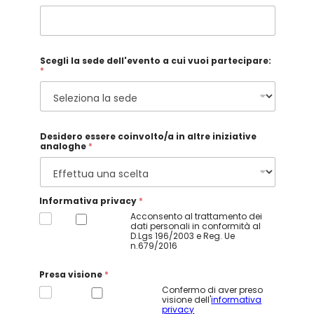
Scegli la sede dell'evento a cui vuoi partecipare:
*
Desidero essere coinvolto/a in altre iniziative
analoghe
*
Informativa privacy
*
Acconsento al trattamento dei
dati personali in conformità al
D.Lgs 196/2003 e Reg. Ue
n.679/2016
i
Presa visione
*
n
C
Confermo di aver preso
o
visione dell'
informativa
g
privacy