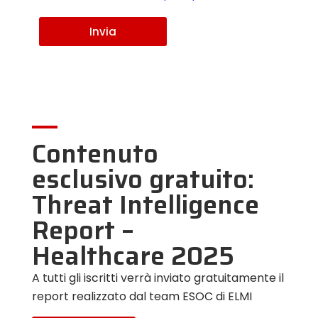
n
o
m
Invia
e
*
D
e
s
i
d
e
r
o
Contenuto
esclusivo gratuito:
Threat Intelligence
Report –
Healthcare 2025
A tutti gli iscritti verrà inviato gratuitamente il
report realizzato dal team ESOC di ELMI