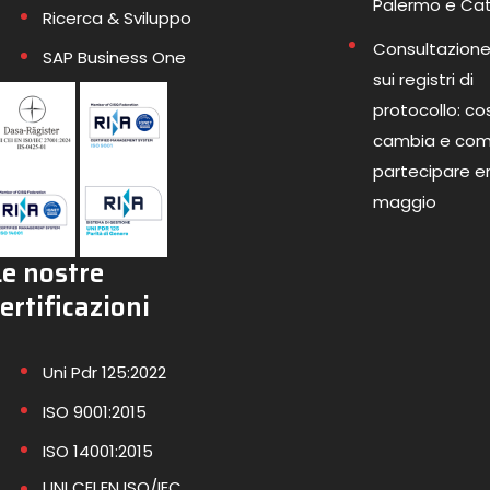
Palermo e Ca
Ricerca & Sviluppo
Consultazione
SAP Business One
sui registri di
protocollo: co
cambia e co
partecipare en
maggio
Le nostre
ertificazioni
Uni Pdr 125:2022
ISO 9001:2015
ISO 14001:2015
UNI CEI EN ISO/IEC