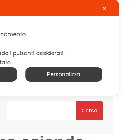
✕
Calendario
Contatti
Lavora con noi
zionamento.
ndo i pulsanti desiderati.
tare.
Personalizza
Cerca
Cerca