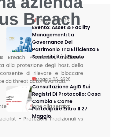
ima azienda
us Breach
Maggio 18, 2026
Evento: Asset & Facility
Management: La
Governance Del
Patrimonio Tra Efficienza E
Sostenibilità | Evento
s Breach Protection, mediante
ta alla protezione degli host, della
consente di rilevare e bloccare
Maggio 06, 2026
te da threat actor avanzati.
Consultazione AgID Sui
Registri Di Protocollo: Cosa
Cambia E Come
nte – Introduzione alla serata;
Partecipare Entro Il 27
Maggio
ecialist – Protezioni Tradizionali vs