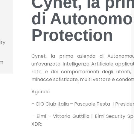
Cynet, la pr
di Autonomo
Protection
ity
Cynet, la prima azienda di Autonomou
om
un’avanzata Intelligenza Artificiale applica
rete e dei comportamenti degli utenti, 
minacce sofisticate, multi vettore e condot
Agenda:
– CIO Club Italia – Pasquale Testa | Preside
– Elmi – Vittorio Guttilla | Elmi Security Sp
XDR;