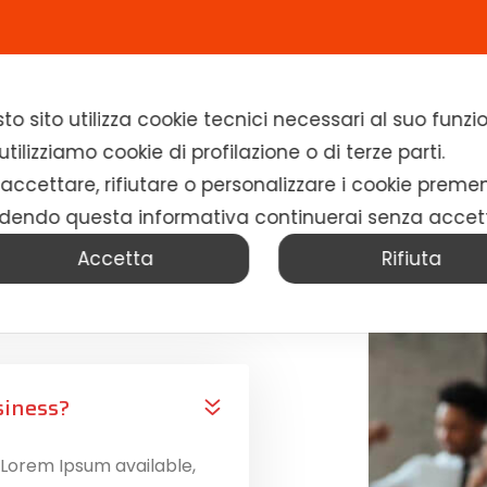
Home
Chi siamo
Soluzioni
News
to sito utilizza cookie tecnici necessari al suo fun
tilizziamo cookie di profilazione o di terze parti.
 accettare, rifiutare o personalizzare i cookie preme
dendo questa informativa continuerai senza accet
Accetta
Rifiuta
 Questions?
siness?
 Lorem Ipsum available,