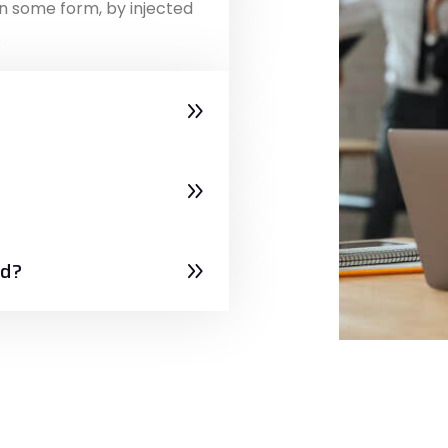
in some form, by injected
.
ed?