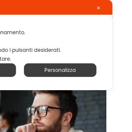
✕
Calendario
Contatti
Lavora con noi
zionamento.
ndo i pulsanti desiderati.
tare.
Personalizza