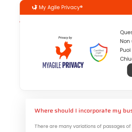
My Agile Privacy®
Ques
Non u
Puoi
Chiu
FAQ
Frequently Asked
Where should I incorporate my bu
There are many variations of passages of