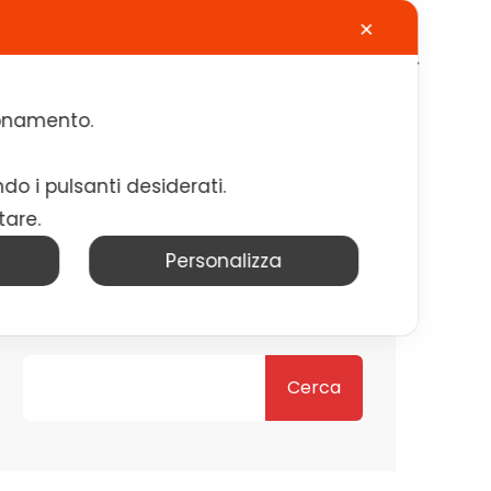
✕
Calendario
Contatti
Lavora con noi
zionamento.
ndo i pulsanti desiderati.
tare.
Personalizza
Cerca
Cerca