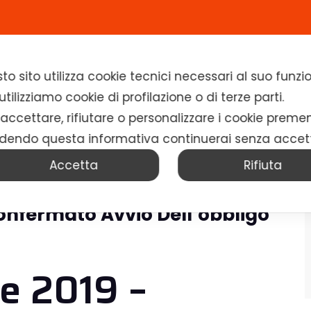
Home
Chi siamo
Soluzioni
News
to sito utilizza cookie tecnici necessari al suo fun
tilizziamo cookie di profilazione o di terze parti.
 accettare, rifiutare o personalizzare i cookie preme
dendo questa informativa continuerai senza accet
Accetta
Rifiuta
onfermato Avvio Dell’obbligo
le 2019 –