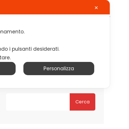
✕
Calendario
Contatti
Lavora con noi
zionamento.
ndo i pulsanti desiderati.
tare.
Personalizza
Cerca
Cerca