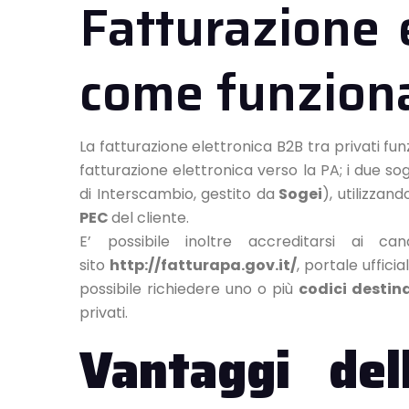
Fatturazione 
come funzion
La fatturazione elettronica B2B tra privati f
fatturazione elettronica verso la PA; i due s
di Interscambio, gestito da
Sogei
), utilizzan
PEC
del cliente.
E’ possibile inoltre accreditarsi ai c
sito
http://fatturapa.gov.it/
, portale uffici
possibile richiedere uno o più
codici destin
privati.
Vantaggi del