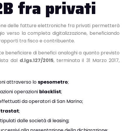
B fra privati
ione delle fatture elettroniche fra privati permetterà
io verso la completa digitalizzazione, beneficiando
apporti tra fisco e contribuente.
te beneficiare di benefici analoghi a quanto previsto
vista dal
d.lgs.127/2015
, terminata il 31 Marzo 2017,
oni attraverso lo
spesometro
;
azioni operazioni
blacklist
;
effettuati da operatori di San Marino;
ntrastat
;
ipulati dalle società di leasing;
uccessivi alla presentazione della dichiarazione;