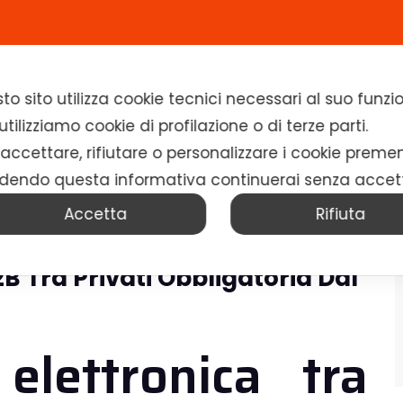
Home
Chi siamo
Soluzioni
News
to sito utilizza cookie tecnici necessari al suo fun
tilizziamo cookie di profilazione o di terze parti.
 accettare, rifiutare o personalizzare i cookie preme
dendo questa informativa continuerai senza accet
Accetta
Rifiuta
B Tra Privati Obbligatoria Dal
elettronica tra