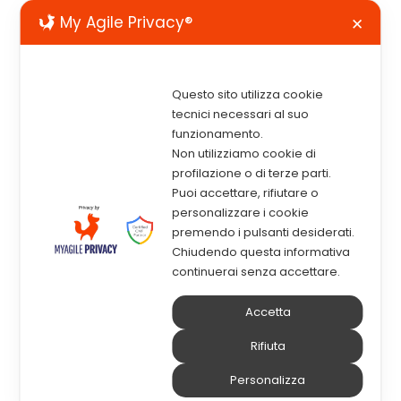
My Agile Privacy®
✕
Sarebbe importante per noi
Questo sito utilizza cookie
ricevere un tuo feedback
tecnici necessari al suo
funzionamento.
riguardo all’evento a cui hai
Non utilizziamo cookie di
partecipato. Solo poche domande
profilazione o di terze parti.
che possono aiutarci a migliorare
Puoi accettare, rifiutare o
sempre di più.
personalizzare i cookie
premendo i pulsanti desiderati.
Chiudendo questa informativa
continuerai senza accettare.
Nome e Cognome
*
Accetta
Rifiuta
Email
*
Personalizza