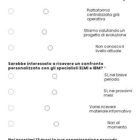
a
t
Piattaforma
r
centralizzata già
i
operativa
m
o
n
Stiamo valutando un
i
progetto di evoluzione
o
?
Non conosco il
r
livello attuale
i
c
e
Sarebbe interessato a ricevere un confronto
v
personalizzato con gli specialisti ELMI e IBM?
*
e
r
Sì, nel breve
e
periodo
Sì, nei prossimi
mesi
Vorrei ricevere
materiale informativo
Non al
momento
Nei prossimi 12 mesi la sua organizzazione prevede