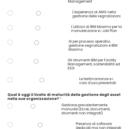
Management
L'esperienza di AMG nella
gestione delle segnalazioni
L'utilizzo di IBM Maximo per la
manutenzione e i Job Plan
AI per processi operativi,
gestione segnalazioni e IBM
Maximo
Gli strumenti IBM per Facility
Management, sostenibilità ed
ESG
Le testimonianze e i
casi d'uso presentati
t
Qual è oggi il livello di maturità della gestione degli asset
e
nella sua organizzazione?
*
m
a
Gestione prevalentemente
t
manuale (Excel, documenti,
i
strumenti non integrati)
c
h
Presenza di software
e
dedicati ma non integrati
p