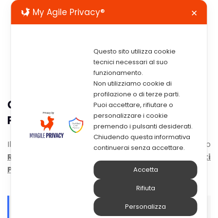
My Agile Privacy®
✕
Questo sito utilizza cookie
tecnici necessari al suo
funzionamento.
Non utilizziamo cookie di
profilazione o di terze parti.
GDPR – EDOC Ti Offre Gli Strumenti
Puoi accettare, rifiutare o
personalizzare i cookie
Per Adempiere Ai Nuovi Obblighi
premendo i pulsanti desiderati.
Chiudendo questa informativa
Il 25 Maggio 2018 è entrato in vigore il nuovo
continuerai senza accettare.
Regolamento Europeo sul trattamento dei dati
Personali – GDPR.
Accetta
Rifiuta
Personalizza
I Documenti Della Tua Azienda