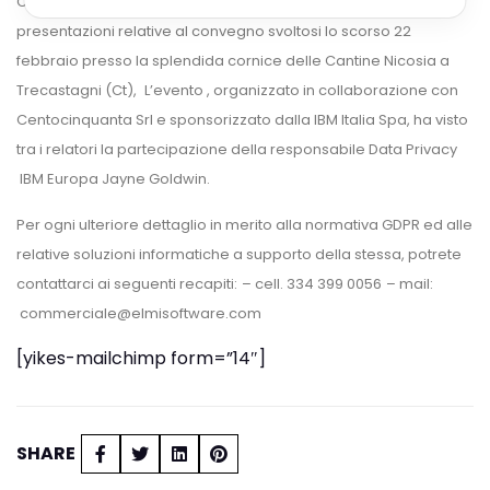
Compilando il form, potrete accedere al download delle
presentazioni relative al convegno
svoltosi lo scorso 22
febbraio presso la splendida cornice delle Cantine Nicosia a
Trecastagni (Ct),
L’evento , organizzato in collaborazione con
Centocinquanta Srl e sponsorizzato dalla IBM Italia Spa, ha visto
tra i relatori la partecipazione della responsabile Data Privacy
IBM Europa Jayne Goldwin.
Per ogni ulteriore dettaglio in merito alla normativa GDPR ed alle
relative soluzioni informatiche a supporto della stessa, potrete
contattarci ai seguenti recapiti:
– cell. 334 399 0056
– mail:
commerciale@elmisoftware.com
[yikes-mailchimp form=”14″]
SHARE