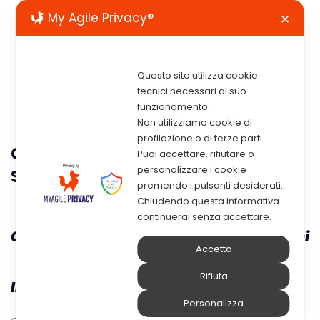
My Agile Privacy®
✕
Questo sito utilizza cookie
tecnici necessari al suo
funzionamento.
Non utilizziamo cookie di
profilazione o di terze parti.
GDPR: Normativa Di Riferimento E
Puoi accettare, rifiutare o
personalizzare i cookie
Soluzioni Informatiche A Supporto
premendo i pulsanti desiderati.
Chiudendo questa informativa
continuerai senza accettare.
GDPR: Normativa di riferimento e Soluzioni
Accetta
Rifiuta
Informatiche a supporto
Personalizza