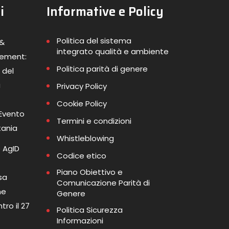
i
Informative e Policy
Politica del sistema
 &
integrato qualità e ambiente
gement:
Politica parità di genere
 del
a
Privacy Policy
Cookie Policy
 Evento
Termini e condizioni
tania
Whistleblowing
 AgID
Codice etico
Piano Obiettivo e
sa
Comunicazione Parità di
me
Genere
tro il 27
Politica Sicurezza
Informazioni