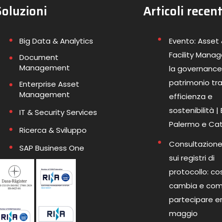
Soluzioni
Articoli recent
Big Data & Analytics
Evento: Asset
Facility Mana
Document
Management
la governance
patrimonio tr
Enterprise Asset
Management
efficienza e
sostenibilità |
IT & Security Services
Palermo e Ca
Ricerca & Sviluppo
Consultazione
SAP Business One
sui registri di
protocollo: co
cambia e co
partecipare en
maggio