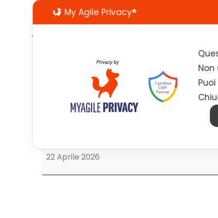
My Agile Privacy®
Ques
Non u
Puoi
Chiu
Career Day UNIPA
Career Day UNIPA
22 Aprile 2026