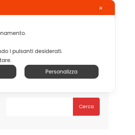
✕
Calendario
Contatti
Lavora con noi
zionamento.
ndo i pulsanti desiderati.
tare.
Personalizza
Cerca
Cerca